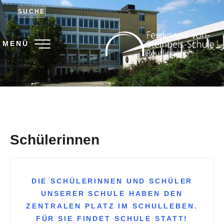
SUCHE
MENÜ
.
Schülerinnen
DIE SCHÜLERINNEN UND SCHÜLER
UNSERER SCHULE HABEN DEN
ZENTRALEN PLATZ IM SCHULLEBEN.
FÜR SIE FINDET SCHULE STATT!