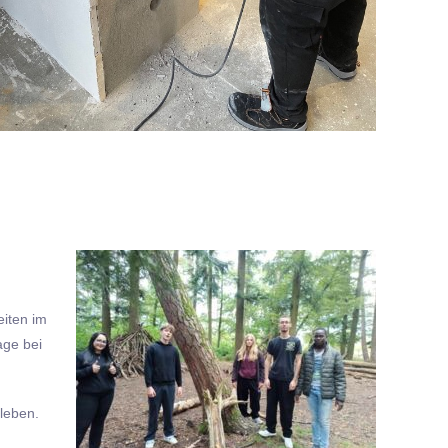
eiten im
age bei
leben.