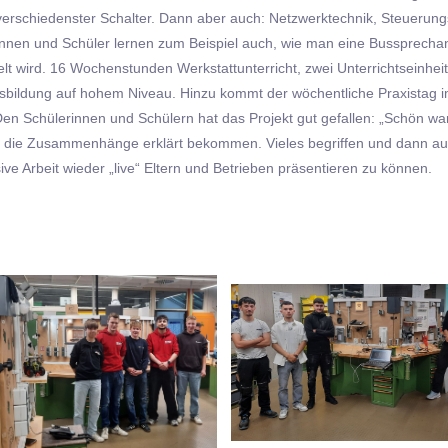
 verschiedenster Schalter. Dann aber auch: Netzwerktechnik, Steuerun
rinnen und Schüler lernen zum Beispiel auch, wie man eine Bussprecha
elt wird. 16 Wochenstunden Werkstattunterricht, zwei Unterrichtseinh
sbildung auf hohem Niveau. Hinzu kommt der wöchentliche Praxistag im 
. Den Schülerinnen und Schülern hat das Projekt gut gefallen: „Schön w
, die Zusammenhänge erklärt bekommen. Vieles begriffen und dann auch
sive Arbeit wieder „live“ Eltern und Betrieben präsentieren zu können.